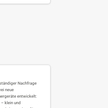
ständiger Nachfrage
ei neue
ergeräte entwickelt:
e
– klein und