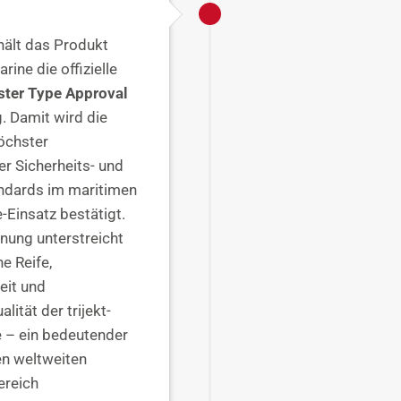
hält das Produkt
rine die offizielle
ster Type Approval
g. Damit wird die
öchster
er Sicherheits- und
andards im maritimen
-Einsatz bestätigt.
nung unterstreicht
e Reife,
eit und
lität der trijekt-
 – ein bedeutender
den weltweiten
ereich