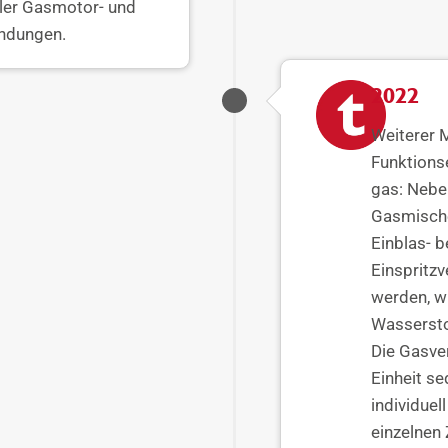
ler Gasmotor- und
ndungen.
2022
Weiterer M
Funktionse
gas: Nebe
Gasmische
Einblas- 
Einspritzv
werden, w
Wassersto
Die Gasve
Einheit se
individue
einzelnen 