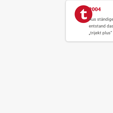
2004
Aus ständig
entstand da
„trijekt plus“