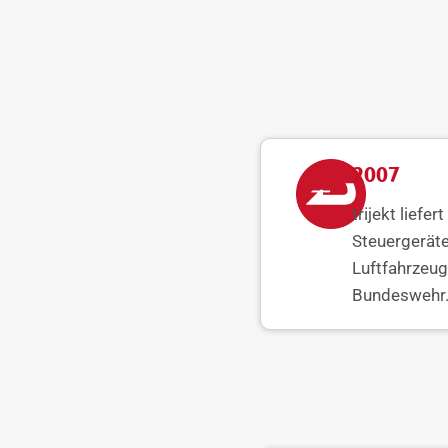
2007
trijekt liefer
Steuergerät
Luftfahrzeug
Bundeswehr