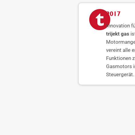
2017
Innovation f
trijekt gas
is
Motormange
vereint alle 
Funktionen z
Gasmotors i
Steuergerät.