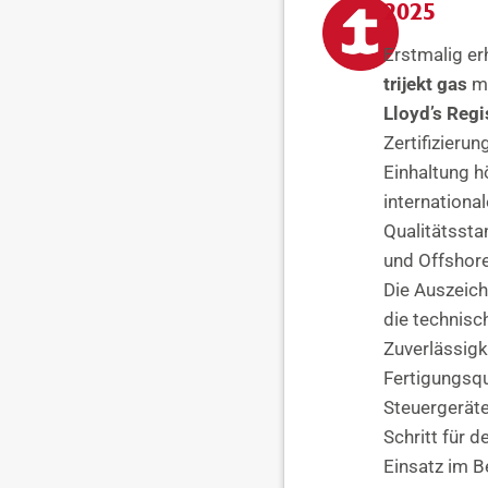
2025
Erstmalig er
trijekt gas
ma
Lloyd’s Regi
Zertifizierun
Einhaltung h
international
Qualitätsst
und Offshore
Die Auszeich
die technisch
Zuverlässigk
Fertigungsqua
Steuergeräte
Schritt für 
Einsatz im B