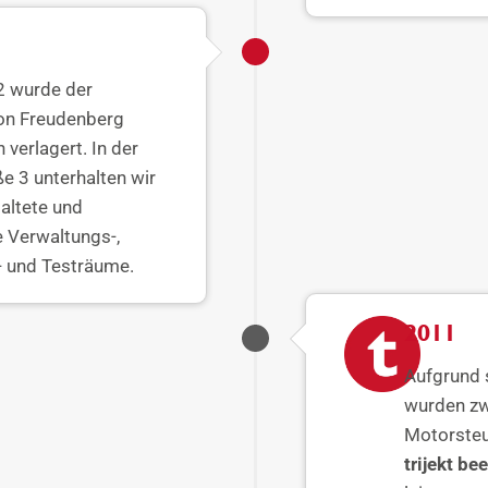
2 wurde der
von Freudenberg
verlagert. In der
e 3 unterhalten wir
altete und
e Verwaltungs-,
- und Testräume.
2011
Aufgrund 
wurden zw
Motorsteu
trijekt be