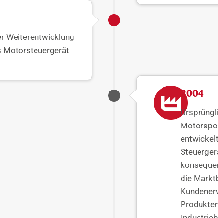
er Weiterentwicklung
s Motorsteuergerät
2004
Ursprüngli
Motorspor
entwickelt
Steuergerä
konsequen
die Markt
Kundener
Produkten 
Industrieb