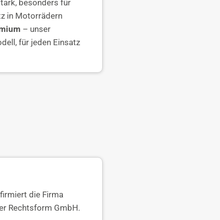
tark, besonders für
tz in Motorrädern
remium
– unser
ell, für jeden Einsatz
firmiert die Firma
n der Rechtsform GmbH.