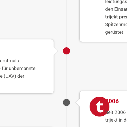
leistungss
den Einsa
trijekt p
Spitzenmod
gerüstet
t erstmals
e für unbemannte
e (UAV) der
.
2006
Seit 2006 
trijekt i